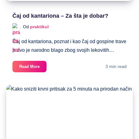
Čaj od kantariona – Za šta je dobar?
Od
praktikul
Čaj od kantariona, poznat i kao čaj od gospine trave
pravo je narodno blago zbog svojih lekovitih…
Čaj
3 min read
Read More
od
kantariona
–
Za
šta
je
dobar?