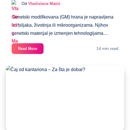
Od
Vladislava Matić
Genetski modifikovana (GM) hrana je napravljena
od biljaka, životinja ili mikroorganizama. Njihov
genetski materijal je izmenjen tehnologijama…
Genetski
14 min read
Read More
modifikovana
hrana
–
Nova
era
poljoprivrede?