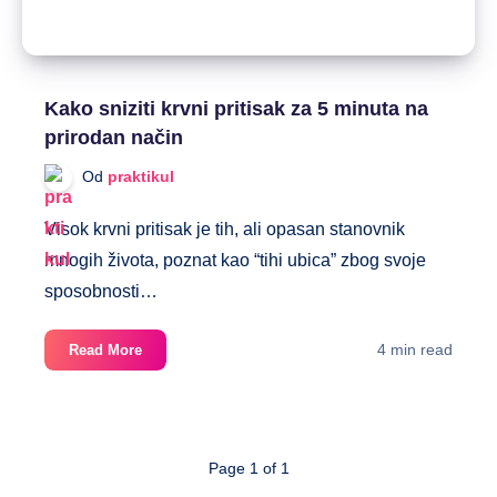
Kako sniziti krvni pritisak za 5 minuta na
prirodan način
Od
praktikul
Visok krvni pritisak je tih, ali opasan stanovnik
mnogih života, poznat kao “tihi ubica” zbog svoje
sposobnosti…
Kako
4 min read
Read More
sniziti
krvni
pritisak
za
Page 1 of 1
5