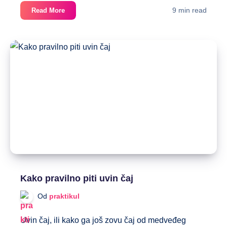
DASH
9 min read
Read More
dijeta:
Moje
iskustvo
sa
dijetom
i
moj
DASH
jelovnik
Kako pravilno piti uvin čaj
Od
praktikul
Uvin čaj, ili kako ga još zovu čaj od medveđeg