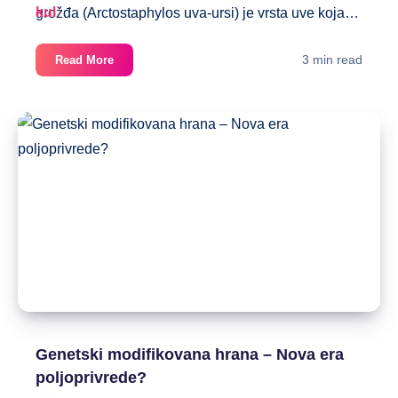
grožđa (Arctostaphylos uva-ursi) je vrsta uve koja…
Kako
3 min read
Read More
pravilno
piti
uvin
čaj
Genetski modifikovana hrana – Nova era
poljoprivrede?