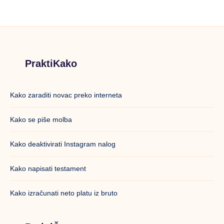
minuta
na
prirodan
način
PraktiKako
Kako zaraditi novac preko interneta
Kako se piše molba
Kako deaktivirati Instagram nalog
Kako napisati testament
Kako izračunati neto platu iz bruto